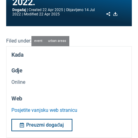
2022.
Događaj
Created
22 Apr 2025
Objavljeno
14 Jul
Share
Download
2022
Modified
22 Apr 2025
Filed under:
event
urban areas
Kada
Gdje
Online
Web
Posjetite vanjsku web stranicu
Preuzmi događaj