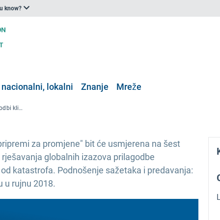
ou know?
 nacionalni, lokalni
Znanje
Mreže
Europska konferencija o prilagodbi klimatskim promjenama (ECCA) 2019.
pripremi za promjene" bit će usmjerena na šest
 rješavanja globalnih izazova prilagodbe
od katastrofa. Podnošenje sažetaka i predavanja:
u u rujnu 2018.