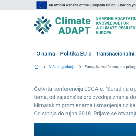
An official website of the European Union | How do y
O nama
Politika EU-a
transnacionalni,
Više događanja
Četvrta konferencija ECCA-e: "Suradnja u 
tema, od zajedničke proizvodnje znanja do
klimatskim promjenama i smanjenja rizika 
Od srpnja do rujna 2018. Prijave se otvaraj