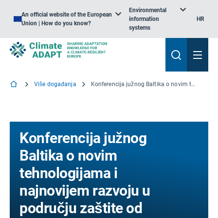
Environmental
An official website of the European
information
HR
Union | How do you know?
systems
Više događanja
Konferencija južnog Baltika o novim tehnologijama i najnovijem razvoju u području zaštite od poplava, Gdanjsk, Poljska
Konferencija južnog
Baltika o novim
tehnologijama i
najnovijem razvoju u
području zaštite od