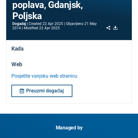
poplava, Gdanjsk,
Poljska
Događaj
Created
22 Apr 2025
Objavljeno
21 May
Share
Download
2014
Modified
22 Apr 2025
Kada
Web
Posjetite vanjsku web stranicu
Preuzmi događaj
Managed by