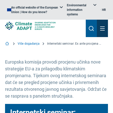
Environmental
An official website of the European
information
HR
Union | How do you know?
systems
Više događanja
Internetski seminar: Ex ante procjena učinka nove strategije EU-a za prilagodbu klimatskim promjenama
Europska komisija provodi procjenu učinka nove
strategije EU-a za prilagodbu klimatskim
promjenama. Tijekom ovog internetskog seminara
dat će se pregled procjene učinka i privremenih
rezultata otvorenog javnog savjetovanja. Održat će
se rasprava s panelom stručnjaka.
Internetski seminar: