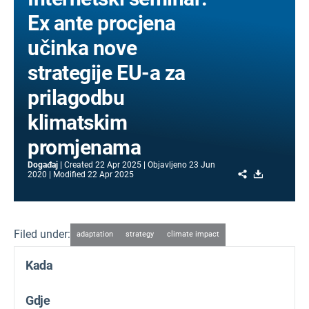
Ex ante procjena
učinka nove
strategije EU-a za
prilagodbu
klimatskim
promjenama
Događaj
Created
22 Apr 2025
Objavljeno
23 Jun
Share
Download
2020
Modified
22 Apr 2025
Filed under:
adaptation
strategy
climate impact
Kada
Gdje