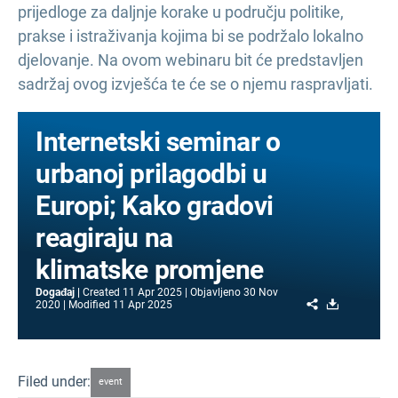
prijedloge za daljnje korake u području politike,
prakse i istraživanja kojima bi se podržalo lokalno
djelovanje. Na ovom webinaru bit će predstavljen
sadržaj ovog izvješća te će se o njemu raspravljati.
Internetski seminar o
urbanoj prilagodbi u
Europi; Kako gradovi
reagiraju na
klimatske promjene
Događaj
Created
11 Apr 2025
Objavljeno
30 Nov
Share
Download
2020
Modified
11 Apr 2025
Filed under:
event