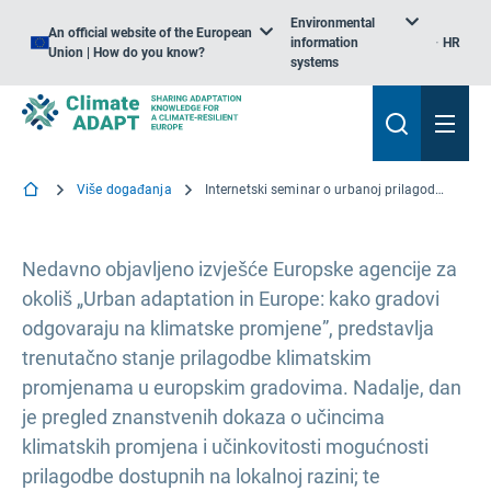
Environmental
An official website of the European
information
HR
Union | How do you know?
systems
Više događanja
Internetski seminar o urbanoj prilagodbi u Europi; Kako gradovi reagiraju na klimatske promjene
Nedavno objavljeno izvješće Europske agencije za
okoliš „Urban adaptation in Europe: kako gradovi
odgovaraju na klimatske promjene”, predstavlja
trenutačno stanje prilagodbe klimatskim
promjenama u europskim gradovima. Nadalje, dan
je pregled znanstvenih dokaza o učincima
klimatskih promjena i učinkovitosti mogućnosti
prilagodbe dostupnih na lokalnoj razini; te