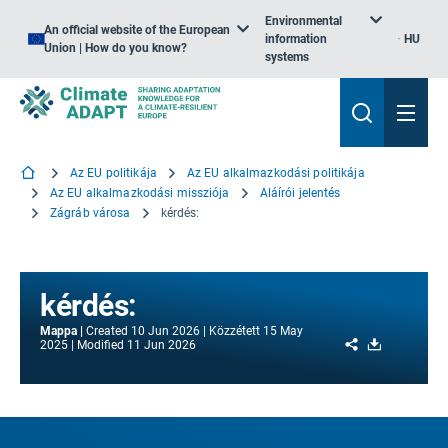
Environmental
An official website of the European
information
HU
Union | How do you know?
systems
Az EU politikája
Az EU alkalmazkodási politikája
Az EU alkalmazkodási missziója
Aláírói jelentés
Zágráb városa
kérdés:
kérdés:
Mappa
Created
10 Jun 2026
Közzétett
15 May
Share
Download
2025
Modified
11 Jun 2026