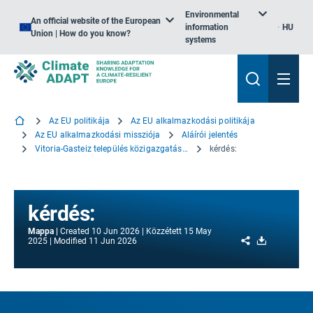
Environmental
An official website of the European
information
HU
Union | How do you know?
systems
Az EU politikája
Az EU alkalmazkodási politikája
Az EU alkalmazkodási missziója
Aláírói jelentés
Vitoria-Gasteiz település közigazgatási területe
kérdés:
kérdés:
Mappa
Created
10 Jun 2026
Közzétett
15 May
Share
Download
2025
Modified
11 Jun 2026