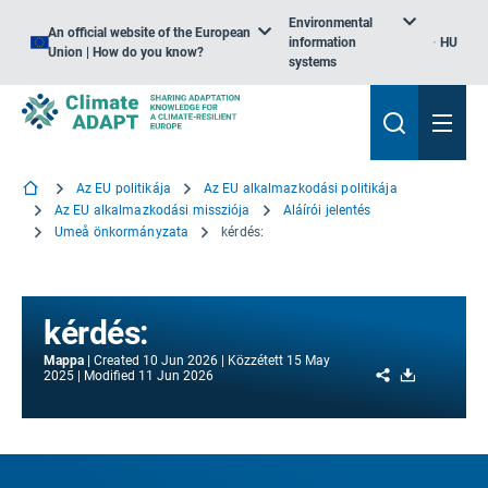
Environmental
An official website of the European
information
HU
Union | How do you know?
systems
Az EU politikája
Az EU alkalmazkodási politikája
Az EU alkalmazkodási missziója
Aláírói jelentés
Umeå önkormányzata
kérdés:
kérdés:
Mappa
Created
10 Jun 2026
Közzétett
15 May
Share
Download
2025
Modified
11 Jun 2026