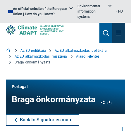
Environmental
An official website of the European
information
HU
Union | How do you know?
systems
Az EU politikája
Az EU alkalmazkodási politikája
Az EU alkalmazkodási missziója
Aláírói jelentés
Braga önkormányzata
Portugal
Braga önkormányzata
Share
Download
Back to Signatories map