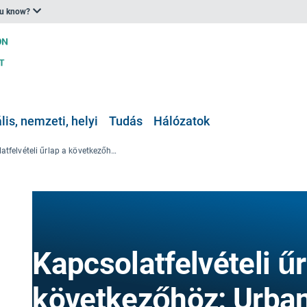
ou know?
is, nemzeti, helyi
Tudás
Hálózatok
Kapcsolatfelvételi űrlap a következőhöz: Urban AST
Kapcsolatfelvételi űr
következőhöz: Urba