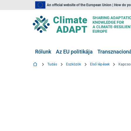
An official website of the European Union | How do y
Rólunk
Az EU politikája
Transznacionál
Tudás
Eszközök
Első lépések