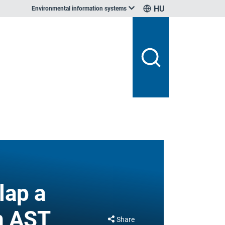
HU
Environmental information systems
lap a
n AST
Share