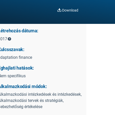
Download
Létrehozás dátuma:
2017
Kulcsszavak:
daptation finance
ghajlati hatások:
em specifikus
Alkalmazkodási módok:
lkalmazkodási intézkedések és intézkedések,
lkalmazkodási tervek és stratégiák,
ebezhetőség értékelése