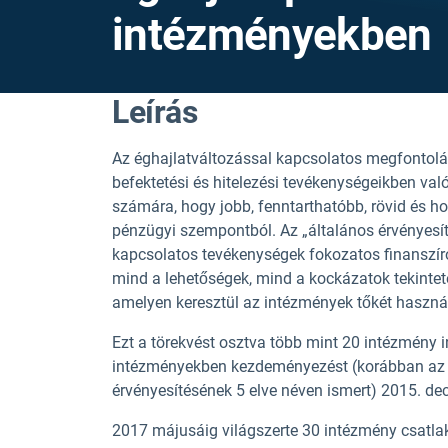
intézményekben
Leírás
Az éghajlatváltozással kapcsolatos megfontol
befektetési és hitelezési tevékenységeikben val
számára, hogy jobb, fenntarthatóbb, rövid és ho
pénzügyi szempontból. Az „általános érvényesíté
kapcsolatos tevékenységek fokozatos finanszíroz
mind a lehetőségek, mind a kockázatok tekintet
amelyen keresztül az intézmények tőkét használ
Ezt a törekvést osztva több mint 20 intézmény in
intézményekben kezdeményezést (korábban az ég
érvényesítésének 5 elve néven ismert) 2015. d
2017 májusáig világszerte 30 intézmény csatla