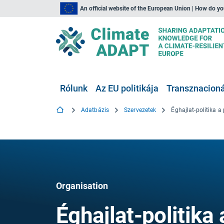
An official website of the European Union | How do y
Rólunk
Az EU politikája
Transznacionál
Adatbázis
Szervezetek
Organisation
Éghajlat-politika