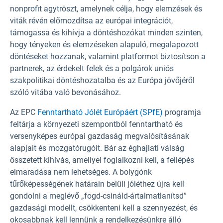
nonprofit agytröszt, amelynek célja, hogy elemzések és
viták révén előmozdítsa az európai integrációt,
támogassa és kihívja a döntéshozókat minden szinten,
hogy tényeken és elemzéseken alapuló, megalapozott
döntéseket hozzanak, valamint platformot biztosítson a
partnerek, az érdekelt felek és a polgárok uniós
szakpolitikai döntéshozatalba és az Európa jövőjéről
szóló vitába való bevonásához.
Az EPC
Fenntartható Jólét Európáért (SPfE)
programja
feltárja a környezeti szempontból fenntartható és
versenyképes európai gazdaság megvalósításának
alapjait és mozgatórugóit. Bár az éghajlati válság
összetett kihívás, amellyel foglalkozni kell, a fellépés
elmaradása nem lehetséges. A bolygónk
tűrőképességének határain belüli jóléthez újra kell
gondolni a meglévő „fogd-csináld-ártalmatlanítsd”
gazdasági modellt, csökkenteni kell a szennyezést, és
okosabbnak kell lennünk a rendelkezésünkre álló