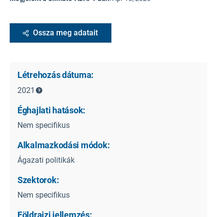
Ossza meg adatait
Létrehozás dátuma:
2021
Éghajlati hatások:
Nem specifikus
Alkalmazkodási módok:
Ágazati politikák
Szektorok:
Nem specifikus
Földrajzi jellemzés: