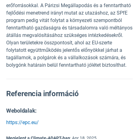
erőforrásokkal. A Párizsi Megállapodás és a fenntartható
fejlődési menetrend irányt mutat az utazáshoz, az SPfE
program pedig vitát folytat a környezeti szempontból
fenntartható gazdaságra és társadalomra való méltányos
átállás megvalósításához szükséges intézkedésekről.
Olyan területekre összpontosít, ahol az EU-szerte
folytatott együttműködés jelentős előnyökkel járhat a
tagállamok, a polgárok és a vállalkozások számára, és
bolygónk határain belül fenntartható jólétet biztosíthat.
Referencia információ
Weboldalak:
https://epc.eu/
Megjelent a Climate-ADAPT-ban
:
Apr 18, 2025