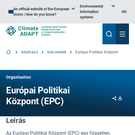
Environmental
An official website of the European
information
HU
Union | How do you know?
systems
Adatbázis
Szervezetek
Európai Politikai Központ
Organisation
Európai Politikai
Share
Downl
Központ (EPC)
Leírás
Az Európai Politikai Központ (EPC) egy független,