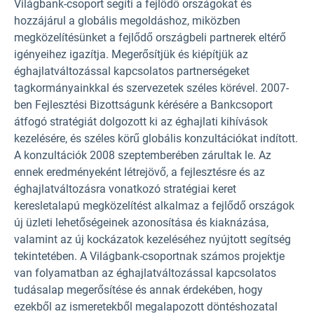
Világbank-csoport segíti a fejlődő országokat és
hozzájárul a globális megoldáshoz, miközben
megközelítésünket a fejlődő országbeli partnerek eltérő
igényeihez igazítja. Megerősítjük és kiépítjük az
éghajlatváltozással kapcsolatos partnerségeket
tagkormányainkkal és szervezetek széles körével. 2007-
ben Fejlesztési Bizottságunk kérésére a Bankcsoport
átfogó stratégiát dolgozott ki az éghajlati kihívások
kezelésére, és széles körű globális konzultációkat indított.
A konzultációk 2008 szeptemberében zárultak le. Az
ennek eredményeként létrejövő, a fejlesztésre és az
éghajlatváltozásra vonatkozó stratégiai keret
keresletalapú megközelítést alkalmaz a fejlődő országok
új üzleti lehetőségeinek azonosítása és kiaknázása,
valamint az új kockázatok kezeléséhez nyújtott segítség
tekintetében. A Világbank-csoportnak számos projektje
van folyamatban az éghajlatváltozással kapcsolatos
tudásalap megerősítése és annak érdekében, hogy
ezekből az ismeretekből megalapozott döntéshozatal