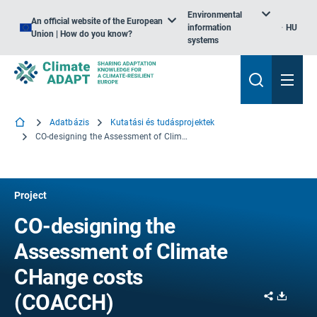
Environmental
An official website of the European
information
HU
Union | How do you know?
systems
Adatbázis
Kutatási és tudásprojektek
CO-designing the Assessment of Climate CHange costs
Project
CO-designing the
Assessment of Climate
CHange costs
Share
Downl
(COACCH)