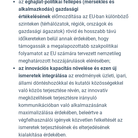
az
éghajlat-politikai fellépés (mérséklés és
alkalmazkodás) gazdasági
értékelésének
előmozdítása az EU-ban különböző
szinteken (térhálózatok, régiók, országok és
gazdasági ágazatok) rövid és hosszabb távú
időkereteken belül annak érdekében, hogy
támogassák a megalapozottabb szakpolitikai
folyamatot az EU számára tervezett nemzetileg
meghatározott hozzájárulások elérésében;
az innovációs kapacitás növelése és ezen új
ismeretek integrálása
az eredmények üzleti, ipari,
állami döntéshozókkal és kutatói közösségekkel
való közös terjesztése révén, az innovatív
megközelítések terjesztésre irányuló
kommunikációban való alkalmazásának
maximalizálása érdekében, beleértve a
végfelhasználói igények közvetlen felkeltését az
ismeretek terjesztésének és elterjedésének
kialakítása érdekében.