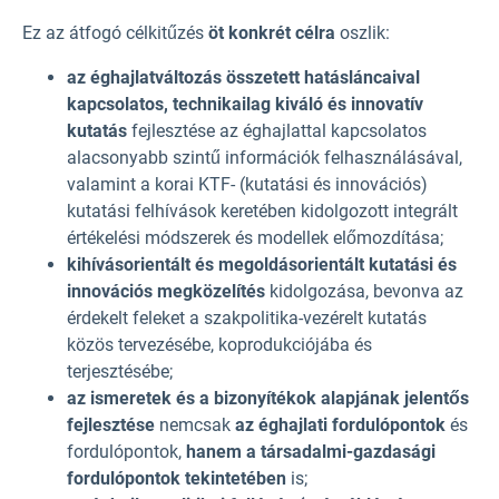
Ez az átfogó célkitűzés
öt konkrét célra
oszlik:
az éghajlatváltozás összetett hatásláncaival
kapcsolatos, technikailag kiváló és innovatív
kutatás
fejlesztése az éghajlattal kapcsolatos
alacsonyabb szintű információk
felhasználásával,
valamint a korai KTF- (kutatási és innovációs)
kutatási felhívások keretében kidolgozott integrált
értékelési módszerek és modellek előmozdítása;
kihívásorientált és megoldásorientált kutatási és
innovációs megközelítés
kidolgozása,
bevonva az
érdekelt feleket a szakpolitika-vezérelt kutatás
közös tervezésébe, koprodukciójába és
terjesztésébe;
az ismeretek és a bizonyítékok alapjának jelentős
fejlesztése
nemcsak
az éghajlati fordulópontok
és
fordulópontok,
hanem a társadalmi-gazdasági
fordulópontok tekintetében
is;