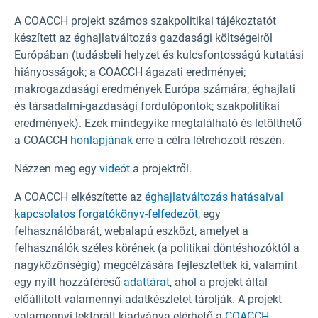
A COACCH projekt számos szakpolitikai tájékoztatót
készített az éghajlatváltozás gazdasági költségeiről
Európában (tudásbeli helyzet és kulcsfontosságú kutatási
hiányosságok; a COACCH ágazati eredményei;
makrogazdasági eredmények Európa számára; éghajlati
és társadalmi-gazdasági fordulópontok; szakpolitikai
eredmények). Ezek mindegyike megtalálható és letölthető
a COACCH
honlapjának
erre a célra létrehozott részén.
Nézzen meg egy
videót
a projektről.
A COACCH elkészítette az
éghajlatváltozás hatásaival
kapcsolatos forgatókönyv-felfedezőt,
egy
felhasználóbarát, webalapú eszközt, amelyet a
felhasználók széles körének (a politikai döntéshozóktól a
nagyközönségig) megcélzására fejlesztettek ki, valamint
egy nyílt hozzáférésű
adattárat,
ahol a projekt által
előállított valamennyi adatkészletet tárolják. A projekt
valamennyi lektorált kiadványa elérhető a
COACCH