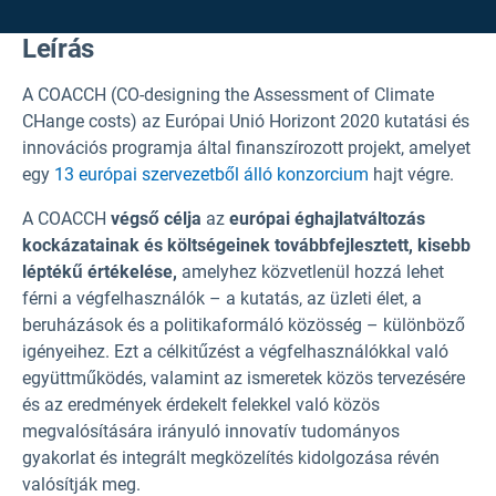
Leírás
A COACCH (CO-designing the Assessment of Climate
CHange costs) az Európai Unió Horizont 2020 kutatási és
innovációs programja által finanszírozott projekt, amelyet
egy
13 európai szervezetből
álló konzorcium
hajt végre.
A COACCH
végső célja
az
európai éghajlatváltozás
kockázatainak és költségeinek továbbfejlesztett, kisebb
léptékű értékelése,
amelyhez közvetlenül hozzá lehet
férni a végfelhasználók – a kutatás, az üzleti élet, a
beruházások és a politikaformáló közösség – különböző
igényeihez. Ezt a célkitűzést a végfelhasználókkal való
együttműködés, valamint az ismeretek közös tervezésére
és az eredmények érdekelt felekkel való közös
megvalósítására irányuló innovatív tudományos
gyakorlat és integrált megközelítés kidolgozása révén
valósítják meg.