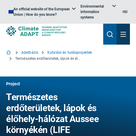
Environmental
An official website of the European
information
HU
Union | How do you know?
systems
Adatbázis
Kutatási és tudásprojektek
Természetes erdőterületek, lápok és élőhely-hálózat Aussee környékén
Project
Természetes
erdőterületek, lápok és
élőhely-hálózat Aussee
környékén (LIFE