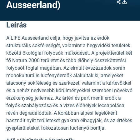
Share
Downl
Ausseerland)
Leírás
A LIFE Ausseerland célja, hogy javítsa az erdők
strukturális sokféleségét, valamint a hegyvidéki területek
közötti ökológiai folyosók működését. A projektterület két
fő Natura 2000 területet és több élőhely-összeköttetési
folyosót foglal magában. Az elmúlt évszázadok során
monokulturális lucfenyőerdők alakultak ki, amelyeket
alacsony sokféleség és szerkezet, valamint a kártevőkkel
és a nehéz nedvesebb körülményekkel szembeni növekvő
érzékenység jellemez. Az ártéri és part menti erdők a
folyók szabályozása és a vizes élőhelyek lecsapolása
révén degradálódtak. A korábban alpesi legelőként
használt nyílt területeket gyakran elhagyják, és az értékes
gyepterületeket fokozatosan lucfenyő borítja.