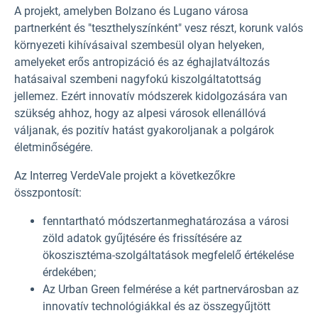
A projekt, amelyben Bolzano és Lugano városa
partnerként és "teszthelyszínként" vesz részt, korunk valós
környezeti kihívásaival szembesül olyan helyeken,
amelyeket erős antropizáció és az éghajlatváltozás
hatásaival szembeni nagyfokú kiszolgáltatottság
jellemez. Ezért innovatív módszerek kidolgozására van
szükség ahhoz, hogy az alpesi városok ellenállóvá
váljanak, és pozitív hatást gyakoroljanak a polgárok
életminőségére.
Az Interreg VerdeVale projekt a következőkre
összpontosít:
fenntartható módszertan
meghatározása a városi
zöld adatok gyűjtésére és frissítésére az
ökoszisztéma-szolgáltatások megfelelő értékelése
érdekében;
Az Urban Green felmérése a két partnervárosban az
innovatív technológiákkal és az összegyűjtött