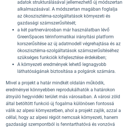
adatok strukturálásával jellemezhető új módszertan
alkalmazásával. A módszertan magában foglalja
az ökoszisztéma-szolgáltatások környezeti és
gazdasági számszerűsítését;
a két partnervárosban már használatban lévő
GreenSpaces térinformatikai irányítási platform
korszerűsítése az új adatmodell végrehajtása és az
ökoszisztéma-szolgáltatások számszerűsítéséhez
szükséges funkciók kifejlesztése érdekében;
A környezeti eredmények lehető legnagyobb
láthatóságának biztosítása a polgárok számára.
Mivel a projekt a határ mindkét oldalán működik,
eredményei könnyebben reprodukálhatók a határokon
átnyúló hegyvidéki terület más városaiban. A városi zöld
által betöltött funkció új fogalma különösen fontossá
válik az alpesi környezetben, ahol a projekt zajlik, azzal a
céllal, hogy az alpesi régiót nemcsak környezeti, hanem
gazdasági szempontból is fenntarthatóvá és vonzóvá