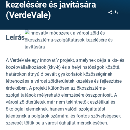
kezelésére és javítására
Share
Downl
(VerdeVale)
Leírás
A VerdeVale egy innovatív projekt, amelynek célja a kis- és
középvállalkozások (kkv-k) és a helyi hatóságok közötti,
határokon átnyúló bevált gyakorlatok közösségének
létrehozása a városi zöldterületek kezelése és fejlesztése
érdekében. A projekt különösen az ökoszisztéma-
szolgáltatások mélyreható elemzésére összpontosít. A
városi zöldterületek már nem tekinthetők esztétikai és
ökológiai elemeknek, hanem valódi szolgáltatást
jelentenek a polgárok számára, és fontos szövetségesek
szerepét töltik be a városi éghajlat mérséklésében.