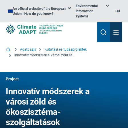
Environmental
An official website of the European
information
HU
Union | How do you know?
systems
Adatbázis
Kutatási és tudásprojektek
Innovatív módszerek a városi zöld és ökoszisztéma-szolgáltatások kezelésére és javítására
Project
Innovatív módszerek a
városi zöld és
ökoszisztéma-
szolgáltatások