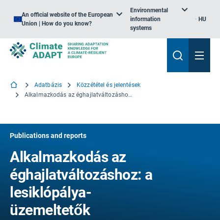
Environmental
An official website of the European
information
HU
Union | How do you know?
systems
Adatbázis
Közzététel és jelentések
Alkalmazkodás az éghajlatváltozáshoz: a lesiklópálya-üzemeltetők sebezhetőségének megítélése Dél- és Közép-Finnországban
Publications and reports
Alkalmazkodás az
éghajlatváltozáshoz: a
lesiklópálya-
üzemeltetők