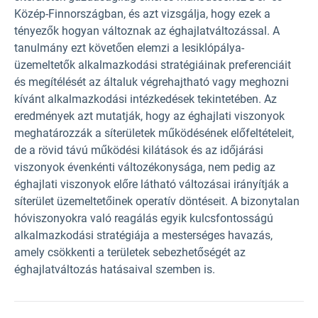
Közép-Finnországban, és azt vizsgálja, hogy ezek a
tényezők hogyan változnak az éghajlatváltozással. A
tanulmány ezt követően elemzi a lesiklópálya-
üzemeltetők alkalmazkodási stratégiáinak preferenciáit
és megítélését az általuk végrehajtható vagy meghozni
kívánt alkalmazkodási intézkedések tekintetében. Az
eredmények azt mutatják, hogy az éghajlati viszonyok
meghatározzák a síterületek működésének előfeltételeit,
de a rövid távú működési kilátások és az időjárási
viszonyok évenkénti változékonysága, nem pedig az
éghajlati viszonyok előre látható változásai irányítják a
síterület üzemeltetőinek operatív döntéseit. A bizonytalan
hóviszonyokra való reagálás egyik kulcsfontosságú
alkalmazkodási stratégiája a mesterséges havazás,
amely csökkenti a területek sebezhetőségét az
éghajlatváltozás hatásaival szemben is.