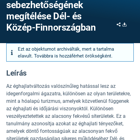
sebezhetőségének
megítélése Dél- és
Share
Downl
Közép-Finnországban
Ezt az objektumot archiválták, mert a tartalma
elavult. Továbbra is hozzáférhet örökségként.
Leírás
Az éghajlatváltozás valószínűleg hatással lesz az
idegenforgalmi ágazatra, különösen az olyan területekre,
mint a hóalapú turizmus, amelyek közvetlenül függenek
az éghajlati és időjárási viszonyoktól. Különösen
veszélyeztetettek az alacsony fekvésű síterületek. Ez a
tanulmány azonosítja azokat az éghajlati tényezőket,
amelyek döntő fontosságúak az alacsonyan fekvő
síterületek gazdaságilag sikeres működéséhez Dél- és