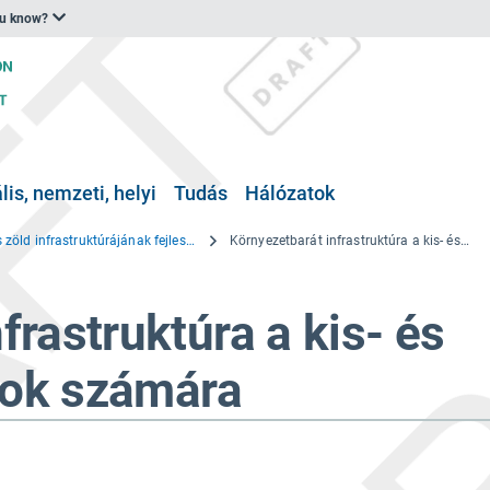
ou know?
is, nemzeti, helyi
Tudás
Hálózatok
A város zöld infrastruktúrájának fejlesztése: Holisztikus jövőkép a fenntartható urbanizmusról
Környezetbarát infrastruktúra a kis- és középvállalkozások számára
frastruktúra a kis- és
sok számára