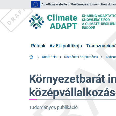
An official website of the European Union | How do y
Rólunk
Az EU politikája
Transznacionál
Adatbázis
Közzététel és jelentések
Környezetbarát in
középvállalkozá
Tudományos publikáció