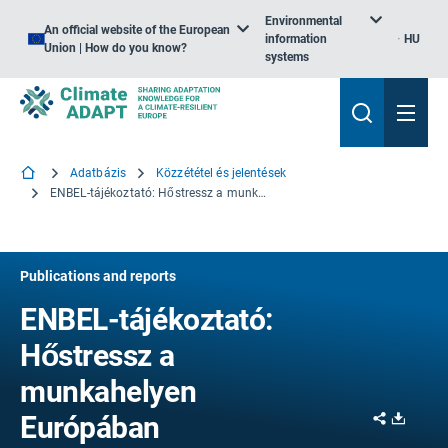
Environmental
An official website of the European
information
HU
Union | How do you know?
systems
Adatbázis
Közzététel és jelentések
ENBEL-tájékoztató: Hőstressz a munkahelyen Európában
Publications and reports
ENBEL-tájékoztató:
Hőstressz a
munkahelyen
Share
Downl
Európában