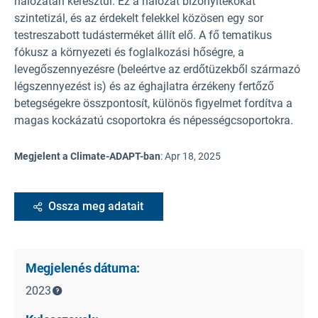
hálózatán keresztül. Ez a hálózat bizonyítékokat
szintetizál, és az érdekelt felekkel közösen egy sor
testreszabott tudásterméket állít elő.
A fő tematikus
fókusz a környezeti és foglalkozási hőségre, a
levegőszennyezésre (beleértve az erdőtüzekből származó
légszennyezést is) és az éghajlatra érzékeny fertőző
betegségekre összpontosít, különös figyelmet fordítva a
magas kockázatú csoportokra és népességcsoportokra.
Megjelent a Climate-ADAPT-ban
:
Apr 18, 2025
Ossza meg adatait
Megjelenés dátuma:
2023