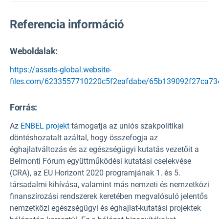
Referencia információ
Weboldalak:
https://assets-global.website-
files.com/6233557710220c5f2eafdabe/65b139092f27ca734
Forrás
:
Az
ENBEL projekt
támogatja az uniós szakpolitikai
döntéshozatalt azáltal, hogy összefogja az
éghajlatváltozás és az egészségügyi kutatás vezetőit a
Belmonti Fórum együttműködési kutatási cselekvése
(CRA), az EU Horizont 2020 programjának 1. és 5.
társadalmi kihívása, valamint más nemzeti és nemzetközi
finanszírozási rendszerek keretében megvalósuló jelentős
nemzetközi egészségügyi és éghajlat-kutatási projektek