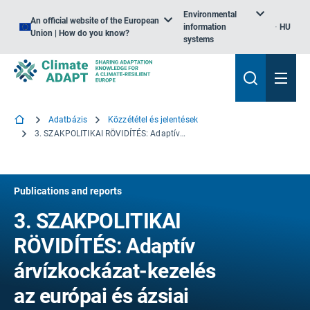
Environmental
An official website of the European
information
HU
Union | How do you know?
systems
Adatbázis
Közzététel és jelentések
3. SZAKPOLITIKAI RÖVIDÍTÉS: Adaptív árvízkockázat-kezelés az európai és ázsiai városokban
Publications and reports
3. SZAKPOLITIKAI
RÖVIDÍTÉS: Adaptív
árvízkockázat-kezelés
az európai és ázsiai