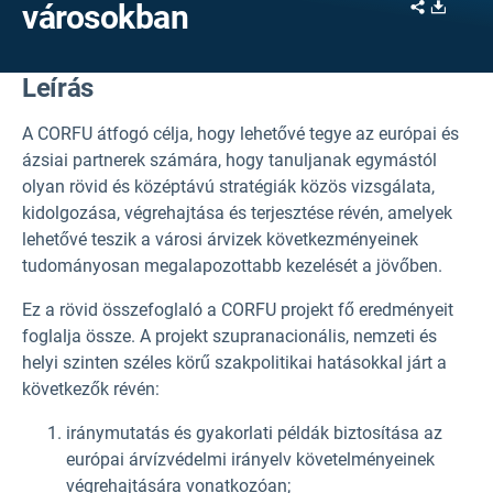
Share
Downl
városokban
Leírás
A CORFU átfogó célja, hogy lehetővé tegye az európai és
ázsiai partnerek számára, hogy tanuljanak egymástól
olyan rövid és középtávú stratégiák közös vizsgálata,
kidolgozása, végrehajtása és terjesztése révén, amelyek
lehetővé teszik a városi árvizek következményeinek
tudományosan megalapozottabb kezelését a jövőben.
Ez a rövid összefoglaló a CORFU projekt fő eredményeit
foglalja össze. A projekt szupranacionális, nemzeti és
helyi szinten széles körű szakpolitikai hatásokkal járt a
következők révén:
iránymutatás és gyakorlati példák biztosítása az
európai árvízvédelmi irányelv követelményeinek
végrehajtására vonatkozóan;