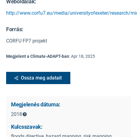
Weboldalak:
http://www.corfu7.eu/media/universityofexeter/research/mi
Forrás
:
CORFU FP7 projekt
Megjelent a Climate-ADAPT-ban
:
Apr 18, 2025
Ossza meg adatait
Megjelenés dátuma:
2018
Kulcsszavak:
floods directive, hazard mapping, risk mapping