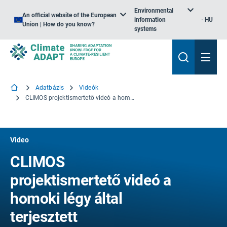
Environmental
An official website of the European
information
HU
Union | How do you know?
systems
Adatbázis
Videók
CLIMOS projektismertető videó a homoki légy által terjesztett betegségekről és azok éghajlatváltozáshoz való viszonyáról
Video
CLIMOS
projektismertető videó a
homoki légy által
terjesztett