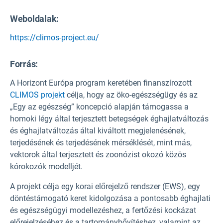
Weboldalak:
https://climos-project.eu/
Forrás
:
A Horizont Európa program keretében finanszírozott
CLIMOS projekt
célja, hogy az öko-egészségügy és az
„Egy az egészség” koncepció alapján támogassa a
homoki légy által terjesztett betegségek éghajlatváltozás
és éghajlatváltozás által kiváltott megjelenésének,
terjedésének és terjedésének mérséklését, mint más,
vektorok által terjesztett és zoonózist okozó közös
kórokozók modelljét.
A projekt célja egy korai előrejelző rendszer (EWS), egy
döntéstámogató keret kidolgozása a pontosabb éghajlati
és egészségügyi modellezéshez, a fertőzési kockázat
előrejelzéséhez és a tartománybővítéshez, valamint az