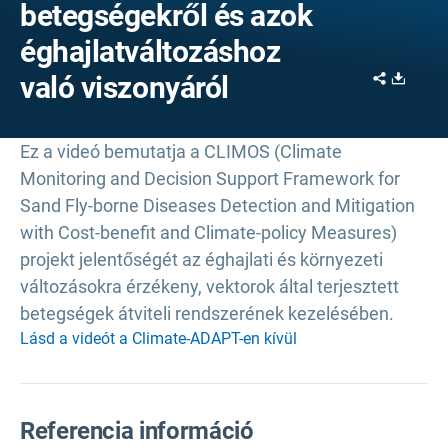
betegségekről és azok
éghajlatváltozáshoz
Share
Downl
való viszonyáról
Ez a videó bemutatja a CLIMOS (Climate
Monitoring and Decision Support Framework for
Sand Fly-borne Diseases Detection and Mitigation
with Cost-benefit and Climate-policy Measures)
projekt jelentőségét az éghajlati és környezeti
változásokra érzékeny, vektorok által terjesztett
betegségek átviteli rendszerének kezelésében.
Lásd a videót a Climate-ADAPT-en kívül
Referencia információ