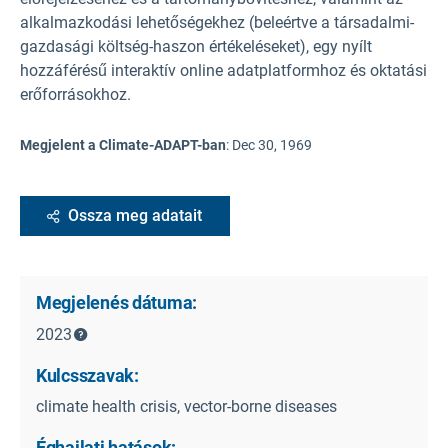
alkalmazkodási lehetőségekhez (beleértve a társadalmi-
gazdasági költség-haszon értékeléseket), egy nyílt
hozzáférésű interaktív online adatplatformhoz és oktatási
erőforrásokhoz.
Megjelent a Climate-ADAPT-ban
:
Dec 30, 1969
Ossza meg adatait
Megjelenés dátuma:
2023
Kulcsszavak:
climate health crisis, vector-borne diseases
Éghajlati hatások: