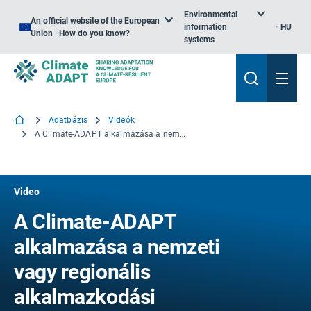
Environmental
An official website of the European
information
HU
Union | How do you know?
systems
Adatbázis
Videók
A Climate-ADAPT alkalmazása a nemzeti vagy regionális alkalmazkodási tervezésben
Video
A Climate-ADAPT
alkalmazása a nemzeti
vagy regionális
alkalmazkodási