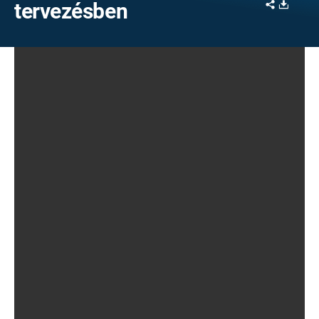
Share
Downl
tervezésben