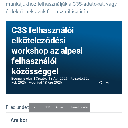
munkájukhoz felhasználják a C3S-adatokat, vagy
érdeklődnek azok felhasználása iránt.
C3S felhasználói
elköteleződési
workshop az alpesi
felhasználói
közösséggel
Esemény elem
Created
18 Apr 2025
Közzétett
27
Share
Download
Feb 2025
Modified
18 Apr 2025
Filed under:
event
C3S
Alpine
climate data
Amikor