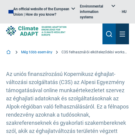
Environmental
An official website of the European
information
HU
Union | How do you know?
systems
Még több esemény
C3S felhasználói elköteleződési workshop az alpesi felhasználói közösséggel
Az uniós finanszírozású Kopernikusz éghajlat-
változási szolgáltatás (C3S) az Alpesi Egyezmény
támogatásával online munkaértekezletet szervez
az éghajlati adatoknak és szolgáltatásoknak az
Alpok-régióban való felhasználásáról. Ez a félnapos
rendezvény azoknak a tudósoknak,
szakreferenseknek és gyakorlati szakembereknek
szól, akik az éghajlatváltozás területén végzett