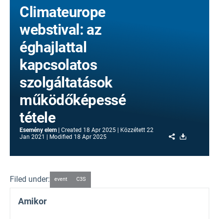
Climateurope
webstival: az
éghajlattal
kapcsolatos
szolgáltatások
működőképessé
tétele
Esemény elem
Created
18 Apr 2025
Közzétett
22
Share
Download
Jan 2021
Modified
18 Apr 2025
Filed under:
event
C3S
Amikor