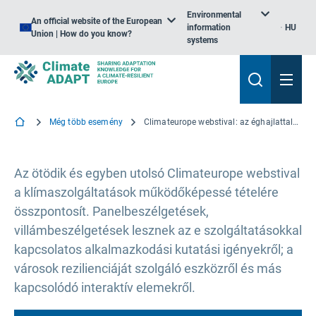
Environmental
An official website of the European
information
HU
Union | How do you know?
systems
Még több esemény
Climateurope webstival: az éghajlattal kapcsolatos szolgáltatások működőképessé tétele
Az ötödik és egyben utolsó Climateurope webstival
a klímaszolgáltatások működőképessé tételére
összpontosít. Panelbeszélgetések,
villámbeszélgetések lesznek az e szolgáltatásokkal
kapcsolatos alkalmazkodási kutatási igényekről; a
városok rezilienciáját szolgáló eszközről és más
kapcsolódó interaktív elemekről.