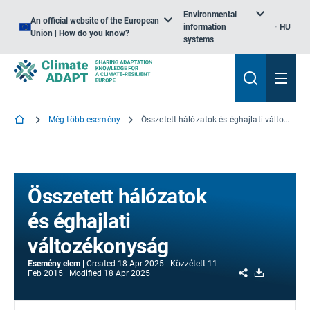
Environmental
An official website of the European
information
HU
Union | How do you know?
systems
Még több esemény
Összetett hálózatok és éghajlati változékonyság
Összetett hálózatok
és éghajlati
változékonyság
Esemény elem
Created
18 Apr 2025
Közzétett
11
Share
Download
Feb 2015
Modified
18 Apr 2025