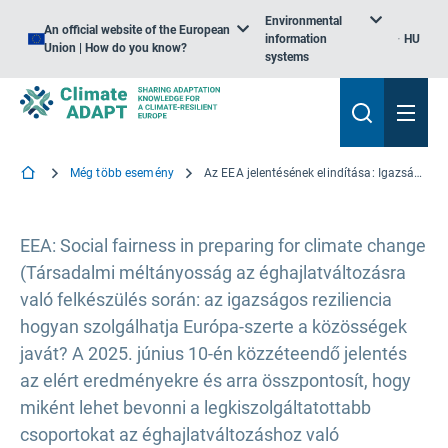
Environmental
An official website of the European
information
HU
Union | How do you know?
systems
Még több esemény
Az EEA jelentésének elindítása: Igazságos reziliencia Európában
EEA: Social fairness in preparing for climate change
(Társadalmi méltányosság az éghajlatváltozásra
való felkészülés során: az igazságos reziliencia
hogyan szolgálhatja Európa-szerte a közösségek
javát? A 2025. június 10-én közzéteendő jelentés
az elért eredményekre és arra összpontosít, hogy
miként lehet bevonni a legkiszolgáltatottabb
csoportokat az éghajlatváltozáshoz való