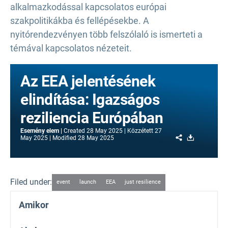
alkalmazkodással kapcsolatos európai
szakpolitikákba és fellépésekbe. A
nyitórendezvényen több felszólaló is ismerteti a
témával kapcsolatos nézeteit.
Az EEA jelentésének
elindítása: Igazságos
reziliencia Európában
Esemény elem
Created
28 May 2025
Közzétett
27
Share
Download
May 2025
Modified
28 May 2025
Filed under:
event
launch
EEA
just resilience
Amikor