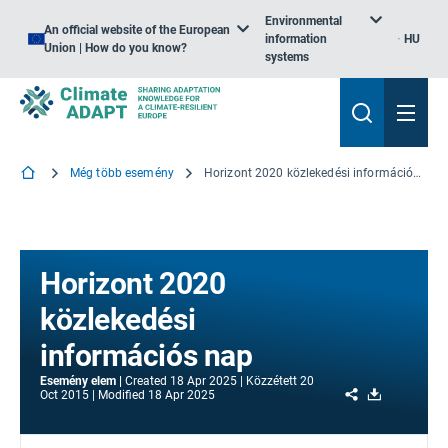
Environmental
An official website of the European
information
HU
Union | How do you know?
systems
Még több esemény
Horizont 2020 közlekedési információs nap
Horizont 2020
közlekedési
információs nap
Esemény elem
Created
18 Apr 2025
Közzétett
20
Share
Download
Oct 2015
Modified
18 Apr 2025