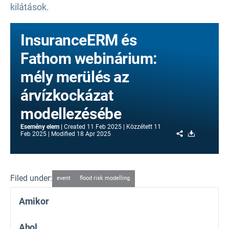
kilátások.
InsuranceERM és
Fathom webinárium:
mély merülés az
árvízkockázat
modellezésébe
Esemény elem
Created
11 Feb 2025
Közzétett
11
Share
Download
Feb 2025
Modified
18 Apr 2025
Filed under:
event
flood risk modelling
Amikor
Ahol