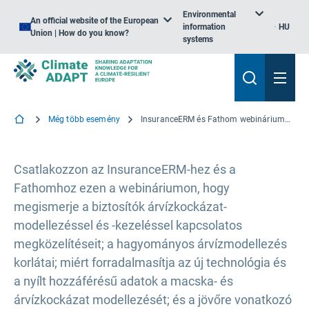
Environmental
An official website of the European
information
HU
Union | How do you know?
systems
Még több esemény
InsuranceERM és Fathom webinárium: mély merülés az árvízkockázat modellezésébe
Csatlakozzon az InsuranceERM-hez és a
Fathomhoz ezen a webináriumon, hogy
megismerje a biztosítók árvízkockázat-
modellezéssel és -kezeléssel kapcsolatos
megközelítéseit; a hagyományos árvízmodellezés
korlátai; miért forradalmasítja az új technológia és
a nyílt hozzáférésű adatok a macska- és
árvízkockázat modellezését; és a jövőre vonatkozó