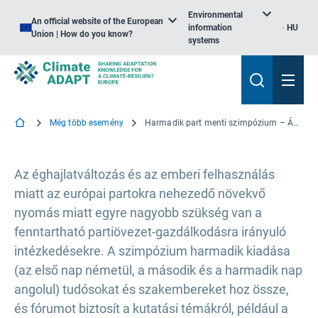
Environmental
An official website of the European
information
HU
Union | How do you know?
systems
Még több esemény
Harmadik part menti szimpózium – Átalakulóban lévő partvidék, 2022
Az éghajlatváltozás és az emberi felhasználás
miatt az európai partokra nehezedő növekvő
nyomás miatt egyre nagyobb szükség van a
fenntartható partiövezet-gazdálkodásra irányuló
intézkedésekre. A szimpózium harmadik kiadása
(az első nap németül, a második és a harmadik nap
angolul) tudósokat és szakembereket hoz össze,
és fórumot biztosít a kutatási témákról, például a