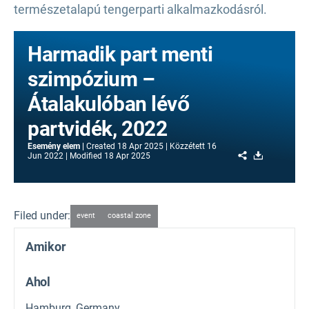
természetalapú tengerparti alkalmazkodásról.
Harmadik part menti
szimpózium –
Átalakulóban lévő
partvidék, 2022
Esemény elem
Created
18 Apr 2025
Közzétett
16
Share
Download
Jun 2022
Modified
18 Apr 2025
Filed under:
event
coastal zone
Amikor
Ahol
Hamburg, Germany