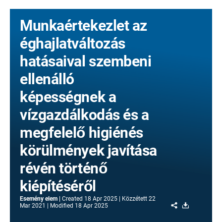
Munkaértekezlet az
éghajlatváltozás
hatásaival szembeni
ellenálló
képességnek a
vízgazdálkodás és a
megfelelő higiénés
körülmények javítása
révén történő
kiépítéséről
Esemény elem
Created
18 Apr 2025
Közzétett
22
Share
Download
Mar 2021
Modified
18 Apr 2025