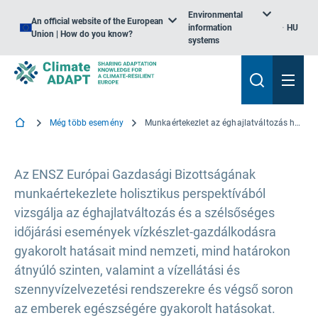
Environmental
An official website of the European
information
HU
Union | How do you know?
systems
Még több esemény
Munkaértekezlet az éghajlatváltozás hatásaival szembeni ellenálló képességnek a vízgazdálkodás és a megfelelő higiénés körülmények javítása révén történő kiépítéséről
Az ENSZ Európai Gazdasági Bizottságának
munkaértekezlete holisztikus perspektívából
vizsgálja az éghajlatváltozás és a szélsőséges
időjárási események vízkészlet-gazdálkodásra
gyakorolt hatásait mind nemzeti, mind határokon
átnyúló szinten, valamint a vízellátási és
szennyvízelvezetési rendszerekre és végső soron
az emberek egészségére gyakorolt hatásokat.