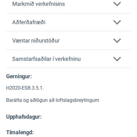
Markmið verkefnisins
Cascades
Aðferðafræði
Væntar niðurstöður
Samstarfsaðilar í verkefninu
Gerningur:
H2020-ESB.3.5.1.
Barátta og aðlögun að loftslagsbreytingum
Upphafsdagur:
Tímalengd: