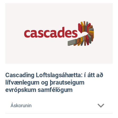
Cascading Loftslagsáhætta: í átt að
lífvænlegum og þrautseigum
evrópskum samfélögum
Áskorunin