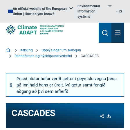
Environmental
An official website of the European
information
IS
Union | How do you know?
systems
Þekking
Upplýsingar um aðlögun
Rannsóknar- og nýsköpunarverkefni
CASCADES
Þessi hlutur hefur verið settur í geymslu vegna þess
að innihald hans er úrelt. Þú getur samt fengið
aðgang að því sem arfleifð.
CASCADES
Share
Download