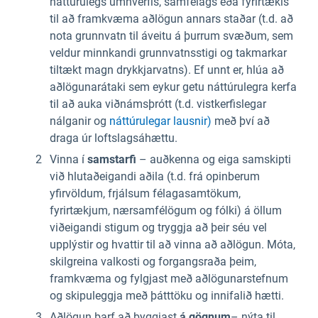
náttúrulegs umhverfis, samfélags eða fyrirtækis
til að framkvæma aðlögun annars staðar (t.d. að
nota grunnvatn til áveitu á þurrum svæðum, sem
veldur minnkandi grunnvatnsstigi og takmarkar
tiltækt magn drykkjarvatns). Ef unnt er, hlúa að
aðlögunarátaki sem eykur getu náttúrulegra kerfa
til að auka viðnámsþrótt (t.d. vistkerfislegar
nálganir og
náttúrulegar lausnir)
með því að
draga úr loftslagsáhættu.
Vinna í
samstarfi
– auðkenna og eiga samskipti
við hlutaðeigandi aðila (t.d. frá opinberum
yfirvöldum, frjálsum félagasamtökum,
fyrirtækjum, nærsamfélögum og fólki) á öllum
viðeigandi stigum og tryggja að þeir séu vel
upplýstir og hvattir til að vinna að aðlögun. Móta,
skilgreina valkosti og forgangsraða þeim,
framkvæma og fylgjast með aðlögunarstefnum
og skipuleggja með þátttöku og innifalið hætti.
Aðlögun þarf að byggjast
á
gögnum
– nýta til