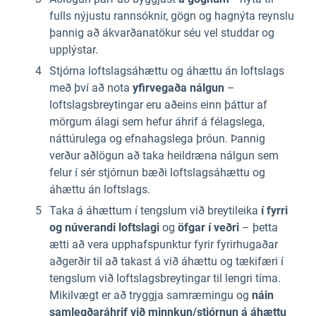
fulls nýjustu rannsóknir, gögn og hagnýta reynslu
þannig að ákvarðanatökur séu vel studdar og
upplýstar.
Stjórna loftslagsáhættu og áhættu án loftslags
með því að nota
yfirvegaða nálgun
–
loftslagsbreytingar eru aðeins einn þáttur af
mörgum álagi sem hefur áhrif á félagslega,
náttúrulega og efnahagslega þróun. Þannig
verður aðlögun að taka heildræna nálgun sem
felur í sér stjórnun bæði loftslagsáhættu og
áhættu án loftslags.
Taka á áhættum í tengslum við breytileika
í fyrri
og núverandi loftslagi
og
öfgar í veðri
– þetta
ætti að vera upphafspunktur fyrir fyrirhugaðar
aðgerðir til að takast á við áhættu og tækifæri í
tengslum við loftslagsbreytingar til lengri tíma.
Mikilvægt er að tryggja samræmingu og
náin
samlegðaráhrif við minnkun/stjórnun á áhættu