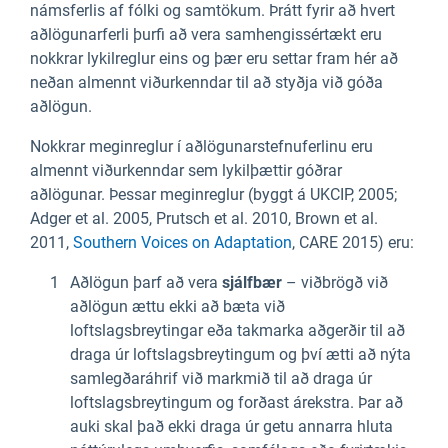
námsferlis af fólki og samtökum. Þrátt fyrir að hvert
aðlögunarferli þurfi að vera samhengissértækt eru
nokkrar lykilreglur eins og þær eru settar fram hér að
neðan almennt viðurkenndar til að styðja við góða
aðlögun.
Nokkrar meginreglur í aðlögunarstefnuferlinu eru
almennt viðurkenndar sem lykilþættir góðrar
aðlögunar. Þessar meginreglur (byggt á UKCIP, 2005;
Adger et al. 2005, Prutsch et al. 2010, Brown et al.
2011,
Southern Voices on Adaptation
, CARE 2015) eru:
Aðlögun þarf að vera
sjálfbær
– viðbrögð við
aðlögun ættu ekki að bæta við
loftslagsbreytingar eða takmarka aðgerðir til að
draga úr loftslagsbreytingum og því ætti að nýta
samlegðaráhrif við markmið til að draga úr
loftslagsbreytingum og forðast árekstra. Þar að
auki skal það ekki draga úr getu annarra hluta