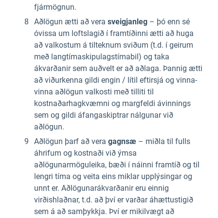
fjármögnun.
Aðlögun ætti að vera
sveigjanleg
– þó enn sé
óvissa um loftslagið í framtíðinni ætti að huga
að valkostum á tilteknum sviðum (t.d. í geirum
með langtímaskipulagstímabil) og taka
ákvarðanir sem auðvelt er að aðlaga. Þannig ætti
að viðurkenna gildi engin / lítil eftirsjá og vinna-
vinna aðlögun valkosti með tilliti til
kostnaðarhagkvæmni og margfeldi ávinnings
sem og gildi áfangaskiptrar nálgunar við
aðlögun.
Aðlögun þarf að vera
gagnsæ
– miðla til fulls
áhrifum og kostnaði við ýmsa
aðlögunarmöguleika, bæði í náinni framtíð og til
lengri tíma og veita eins miklar upplýsingar og
unnt er. Aðlögunarákvarðanir eru einnig
virðishlaðnar, t.d. að því er varðar áhættustigið
sem á að samþykkja. Því er mikilvægt að