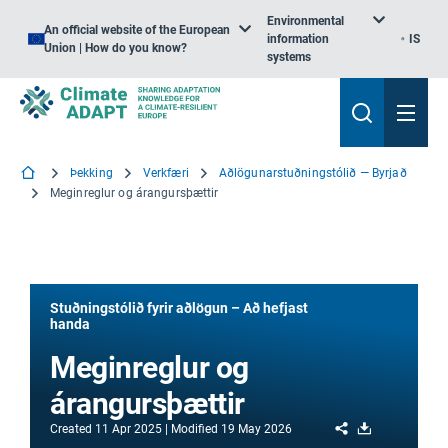
Environmental
An official website of the European
information
IS
Union | How do you know?
systems
Þekking
Verkfæri
Aðlögunarstuðningstólið — Byrjað
Meginreglur og árangursþættir
Stuðningstólið fyrir aðlögun – Að hefjast
handa
Meginreglur og
árangursþættir
Share
Download
Created
11 Apr 2025
Modified
19 May 2026