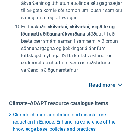
ákvarðanir og úthlutun auðlinda séu gagnsæjar
til að geta komið sér saman um lausnir sem eru
sanngjarnar og jafnvægar.
Endurskoða
skilvirkni, skilvirkni, eigið fé og
lögmæti aðlögunarákvarðana
stöðugt til að
bæta þær smám saman í samræmi við þróun
sönnunargagna og þekkingar á áhrifum
loftslagsbreytinga. Þetta krefst vöktunar og
endurmats á áhættum sem og ráðstafana
varðandi aðlögunarstefnur.
Read more
Climate-ADAPT resource catalogue items
Climate change adaptation and disaster risk
reduction in Europe. Enhancing coherence of the
knowledge base, policies and practices