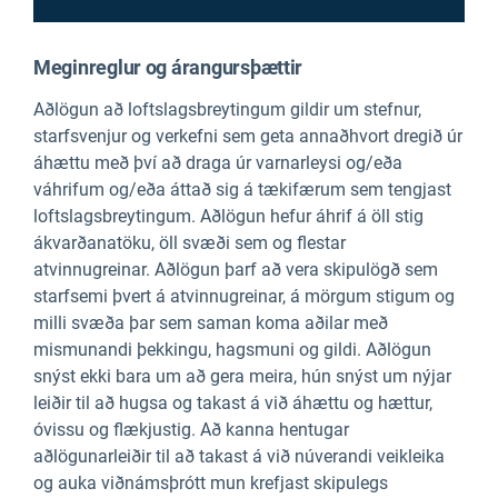
Meginreglur og árangursþættir
Aðlögun að loftslagsbreytingum gildir um stefnur,
starfsvenjur og verkefni sem geta annaðhvort dregið úr
áhættu með því að draga úr varnarleysi og/eða
váhrifum og/eða áttað sig á tækifærum sem tengjast
loftslagsbreytingum. Aðlögun hefur áhrif á öll stig
ákvarðanatöku, öll svæði sem og flestar
atvinnugreinar. Aðlögun þarf að vera skipulögð sem
starfsemi þvert á atvinnugreinar, á mörgum stigum og
milli svæða þar sem saman koma aðilar með
mismunandi þekkingu, hagsmuni og gildi. Aðlögun
snýst ekki bara um að gera meira, hún snýst um nýjar
leiðir til að hugsa og takast á við áhættu og hættur,
óvissu og flækjustig. Að kanna hentugar
aðlögunarleiðir til að takast á við núverandi veikleika
og auka viðnámsþrótt mun krefjast skipulegs