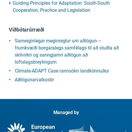
Guiding Principles for Adaptation: South-South
Cooperation, Practice and Legislation
Viðbótarúrræði
Sameiginlegar meginreglur um aðlögun –
frumkvæði borgaralegs samfélags til að stuðla að
skilvirkri og sanngjarnri aðlögun að
loftslagsbreytingum
Climate-ADAPT Case rannsókn landkönnuður
Aðlögunarvalkostir
Managed by