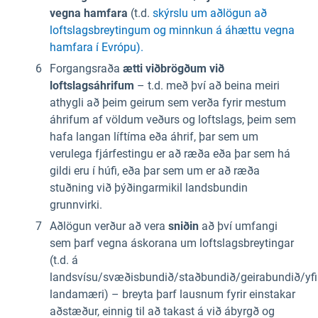
vegna hamfara
(t.d.
skýrslu um aðlögun að
loftslagsbreytingum og minnkun á áhættu vegna
hamfara í Evrópu).
Forgangsraða
ætti viðbrögðum við
loftslagsáhrifum
– t.d. með því að beina meiri
athygli að þeim geirum sem verða fyrir mestum
áhrifum af völdum veðurs og loftslags, þeim sem
hafa langan líftíma eða áhrif, þar sem um
verulega fjárfestingu er að ræða eða þar sem há
gildi eru í húfi, eða þar sem um er að ræða
stuðning við þýðingarmikil landsbundin
grunnvirki.
Aðlögun verður að vera
sniðin
að því umfangi
sem þarf vegna áskorana um loftslagsbreytingar
(t.d. á
landsvísu/svæðisbundið/staðbundið/geirabundið/yfi
landamæri) – breyta þarf lausnum fyrir einstakar
aðstæður, einnig til að takast á við ábyrgð og