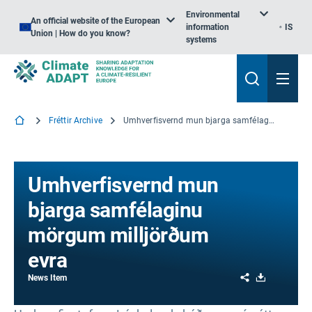
Environmental
An official website of the European
information
IS
Union | How do you know?
systems
Fréttir Archive
Umhverfisvernd mun bjarga samfélaginu mörgum milljörðum evra
Umhverfisvernd mun
bjarga samfélaginu
mörgum milljörðum
evra
Share
Download
News Item