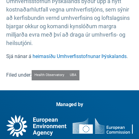
Umhverfisstofnun Þýskalands býður upp á nýtt
kostnaðarhlutfall vegna umhverfistjóns, sem sýnir
að kerfisbundin vernd umhverfisins og loftslagsins
bjargar okkur og komandi kynslóðum margra
milljarða evra með því að draga úr umhverfis- og
heilsutjóni.
Sjá nánar á
heimasíðu Umhverfisstofnunar Þýskalands
.
Filed under:
Health Observatory
UBA
Managed by