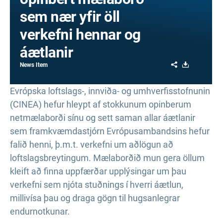
sem nær yfir öll
verkefni hennar og
áætlanir
Share
Download
News Item
Evrópska loftslags-, innviða- og umhverfisstofnunin
(CINEA) hefur hleypt af stokkunum opinberum
netmælaborði sínu og sett saman allar áætlanir
sem framkvæmdastjórn Evrópusambandsins hefur
falið henni, þ.m.t. verkefni um aðlögun að
loftslagsbreytingum. Mælaborðið mun gera öllum
kleift að finna uppfærðar upplýsingar um þau
verkefni sem njóta stuðnings í hverri áætlun,
millivísa þau og draga gögn til hugsanlegrar
endurnotkunar.