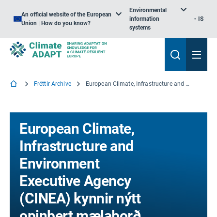
Environmental
An official website of the European
information
IS
Union | How do you know?
systems
Fréttir Archive
European Climate, Infrastructure and Environment Executive Agency (CINEA) kynnir nýtt opinbert mælaborð sem nær yfir öll verkefni hennar og áætlanir
European Climate,
Infrastructure and
Environment
Executive Agency
(CINEA) kynnir nýtt
opinbert mælaborð