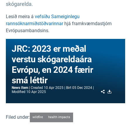
skógarelda.
Lesið meira á
vefsíðu Sameiginlegu
rannsóknarmiðstöðvarinnar
hjá framkvæmdastjórn
Evrópusambandsins.
JRC: 2023 er meðal
verstu skógareldaára
Evrópu, en 2024 færir
smá léttir
News Item
Created
10 Apr 2025
Birt
05 Dec 2024
Share
Download
Modified
10 Apr 2025
Filed under:
wildfire
health impacts