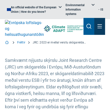
Environmental
An official website of the European
information
IS
Union | How do you know?
systems
Fréttir
JRC: 2023 er meðal verstu skógareldaára Evrópu, en 2024 færir smá léttir
Samkvæmt nýjustu skýrslu Joint Research Centre
(JRC) um skógarelda í Evrópu, Mið-Austurlöndum
og Norður-Afríku 2023, er skógareldatímabilið 2023
meðal verstu ESB í yfir tvo áratugi, knúin áfram af
loftslagsbreytingum. Eldar eyðilögðust stór svæði,
ógna vistkerfi, heilsu manna, líf og lífsviðurværi.
Eftir því sem eldhætta eykst verður Evrópa að
koma í veg fyrir og undirbúa sig fyrir eflingu