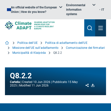
Environmental
An official website of the European
information
IT
Union | How do you know?
systems
Politica dell'UE
Politica di adattamento dell'UE
Missione dell'UE sull'adattamento
Comunicazione dei firmatari
Municipalità di Klaipėda
Q8.2.2
Q8.2.2
Cartella
Created
10 Jun 2026
Pubblicato
15 May
Share
Download
2025
Modified
11 Jun 2026