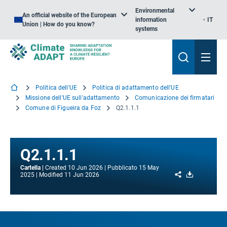
Environmental
An official website of the European
information
IT
Union | How do you know?
systems
Politica dell'UE
Politica di adattamento dell'UE
Missione dell'UE sull'adattamento
Comunicazione dei firmatari
Comune di Figueira da Foz
Q2.1.1.1
Q2.1.1.1
Cartella
Created
10 Jun 2026
Pubblicato
15 May
Share
Download
2025
Modified
11 Jun 2026