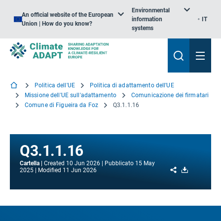
Environmental
An official website of the European
information
IT
Union | How do you know?
systems
Politica dell'UE
Politica di adattamento dell'UE
Missione dell'UE sull'adattamento
Comunicazione dei firmatari
Comune di Figueira da Foz
Q3.1.1.16
Q3.1.1.16
Cartella
Created
10 Jun 2026
Pubblicato
15 May
Share
Download
2025
Modified
11 Jun 2026