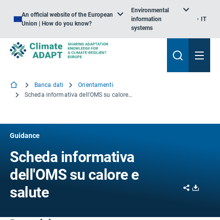
Environmental
An official website of the European
information
IT
Union | How do you know?
systems
Banca dati
Orientamenti
Scheda informativa dell'OMS su calore e salute
Guidance
Scheda informativa
dell'OMS su calore e
Share
Downl
salute