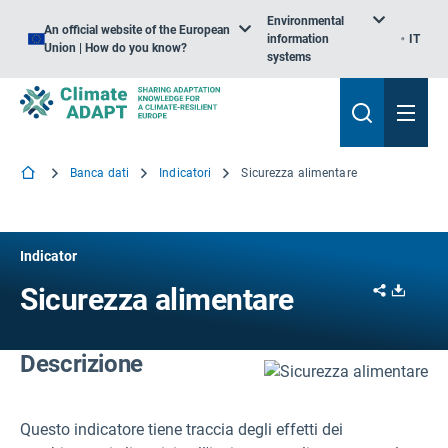
Environmental
An official website of the European
information
IT
Union | How do you know?
systems
Banca dati
Indicatori
Sicurezza alimentare
Indicator
Share
Downl
Sicurezza alimentare
Descrizione
Questo indicatore tiene traccia degli effetti dei