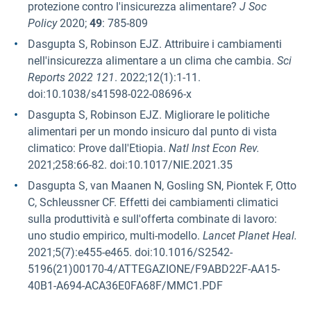
protezione contro l'insicurezza alimentare?
J Soc
Policy
2020;
49
: 785-809
Dasgupta S, Robinson EJZ. Attribuire i cambiamenti
nell'insicurezza alimentare a un clima che cambia.
Sci
Reports 2022 121
. 2022;12(1):1-11.
doi:10.1038/s41598-022-08696-x
Dasgupta S, Robinson EJZ. Migliorare le politiche
alimentari per un mondo insicuro dal punto di vista
climatico: Prove dall'Etiopia.
Natl Inst Econ Rev.
2021;258:66-82. doi:10.1017/NIE.2021.35
Dasgupta S, van Maanen N, Gosling SN, Piontek F, Otto
C, Schleussner CF. Effetti dei cambiamenti climatici
sulla produttività e sull'offerta combinate di lavoro:
uno studio empirico, multi-modello.
Lancet Planet Heal.
2021;5(7):e455-e465. doi:10.1016/S2542-
5196(21)00170-4/ATTEGAZIONE/F9ABD22F-AA15-
40B1-A694-ACA36E0FA68F/MMC1.PDF