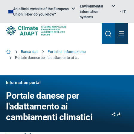
Environmental
An official website of the European
information
IT
Union | How do you know?
systems
Banca dati
Portali di informazione
Portale danese per l'adattamento ai cambiamenti climatici
Information portal
Portale danese per
l'adattamento ai
Share
Downl
cambiamenti climatici