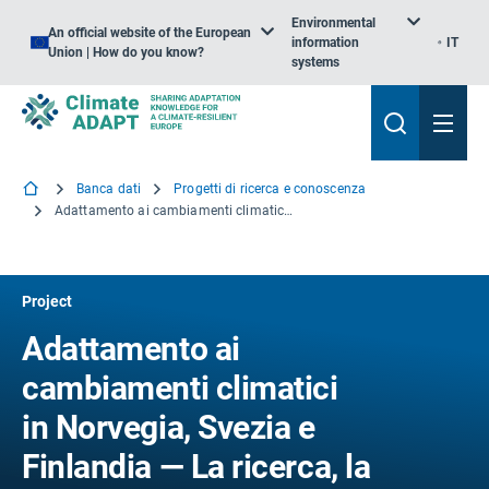
Environmental
An official website of the European
information
IT
Union | How do you know?
systems
Banca dati
Progetti di ricerca e conoscenza
Adattamento ai cambiamenti climatici in Norvegia, Svezia e Finlandia — La ricerca, la politica e la pratica si incontrano?
Project
Adattamento ai
cambiamenti climatici
in Norvegia, Svezia e
Finlandia — La ricerca, la