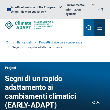
Environmental
An official website of the European
information
IT
Union | How do you know?
systems
Banca dati
Progetti di ricerca e conoscenza
Segni di un rapido adattamento ai cambiamenti climatici
Project
Segni di un rapido
adattamento ai
cambiamenti climatici
Share
Downl
(EARLY-ADAPT)