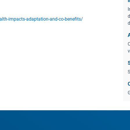
I
I
d
lth-impacts-adaptation-and-co-benefits/
d
O
v
S
S
G