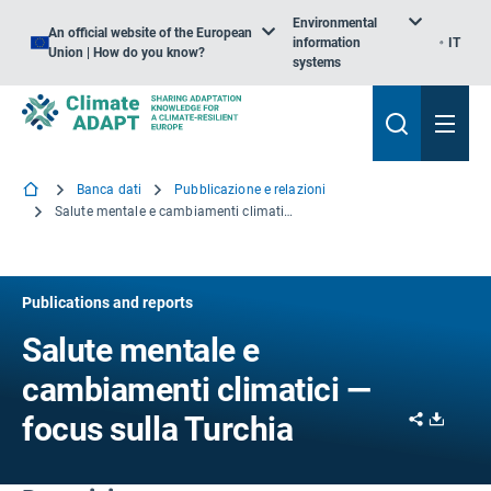
Environmental
An official website of the European
information
IT
Union | How do you know?
systems
Banca dati
Pubblicazione e relazioni
Salute mentale e cambiamenti climatici — focus sulla Turchia
Publications and reports
Salute mentale e
cambiamenti climatici —
Share
Downl
focus sulla Turchia