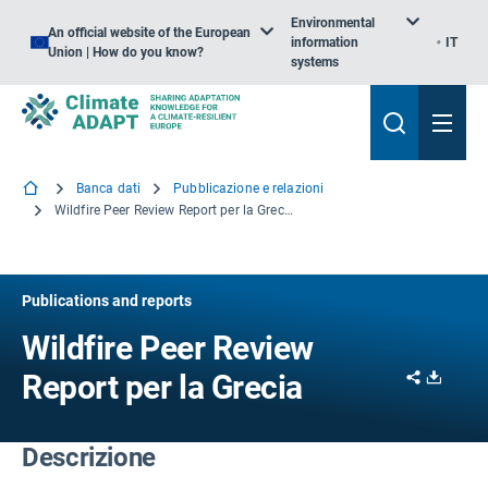
Environmental
An official website of the European
information
IT
Union | How do you know?
systems
Banca dati
Pubblicazione e relazioni
Wildfire Peer Review Report per la Grecia
Publications and reports
Wildfire Peer Review
Share
Downl
Report per la Grecia
Descrizione