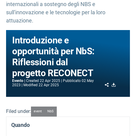
internazionali a sostegno degli NBS e
sull'innovazione e le tecnologie per la loro
attuazione.
Introduzione e
opportunità per NbS:
Riflessioni dal
progetto RECONECT
Evento
Created
22 Apr 2025
Pubblicato
02 May
Share
Download
2023
Modified
22 Apr 2025
Filed under:
event
NbS
Quando