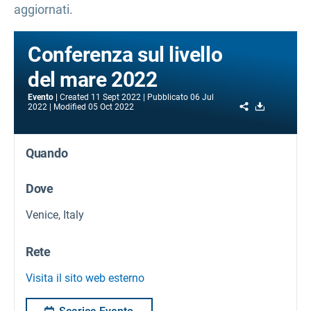
aggiornati.
Conferenza sul livello
del mare 2022
Evento
Created
11 Sept 2022
Pubblicato
06 Jul
Share
Download
2022
Modified
05 Oct 2022
Quando
Dove
Venice, Italy
Rete
Visita il sito web esterno