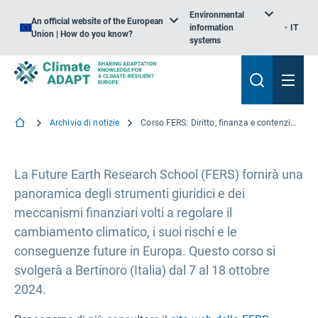
Environmental
An official website of the European
information
IT
Union | How do you know?
systems
Archivio di notizie
Corso FERS: Diritto, finanza e contenzioso: affrontare i rischi legati ai cambiamenti climatici in Europa
La Future Earth Research School (FERS) fornirà una
panoramica degli strumenti giuridici e dei
meccanismi finanziari volti a regolare il
cambiamento climatico, i suoi rischi e le
conseguenze future in Europa. Questo corso si
svolgerà a Bertinoro (Italia) dal 7 al 18 ottobre
2024.