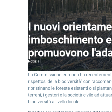
I nuovi orientamen
imboschimento e 
promuovono l'ad
Notizia
La Commissione europea ha recentemente pu
rispettosi della biodiversità" con raccoma
ripristinano le foreste esistenti o si piantan
terreni, i gestori e la società civile ad at
biodiversità a livello locale.