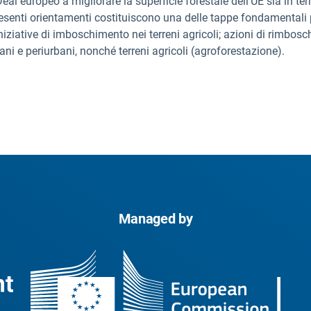
al europeo a migliorare la superficie forestale dell'UE sia in ter
 presenti orientamenti costituiscono una delle tappe fondamentali
iziative di imboschimento nei terreni agricoli; azioni di rimbosch
bani e periurbani, nonché terreni agricoli (agroforestazione).
Managed by