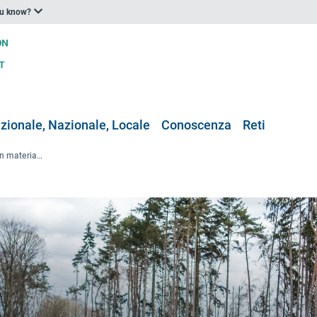
ou know?
zionale, Nazionale, Locale
Conoscenza
Reti
I nuovi orientamenti dell'UE in materia di imboschimento e piantagione di alberi promuovono l'adattamento