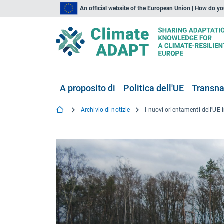
An official website of the European Union | How do y
A proposito di
Politica dell'UE
Transna
Archivio di notizie